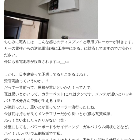
ちなみに宅内には、こんな感じのディスプレイと専用ブレーカーが付きます。
万一の電柱からの逆流電流(稀に工事中にある。に対応してますのでご安心く
ださい。
外にも蓄電池等が設置されますm(__)m
しかし、日本建築って矛盾してるとこあるよねぇ。
賛否両論っていうのか。？
だって一昔前って、屋根が重いといかん！ってんで、
瓦は思いとかいって、カラーベスト(これはクソです。メンテが遅いとバッキ
バキで水分含んで藻が生える（泣）
が流行ったし、重いとか言ってソーラー流行ったしね。
今は瓦は持ちが良くメンテフリーだから良いとか(僕も瓦賛成派。
ねっ！言い出したらきりがない（笑）
外壁にしても、パワーボードやサイディング、ガルバリウム鋼板などなど。
ハイ！ガルバリウム鋼板派です私。
何につけてもメリットデメリットはあるので、家創りに関わる仕様をトータル